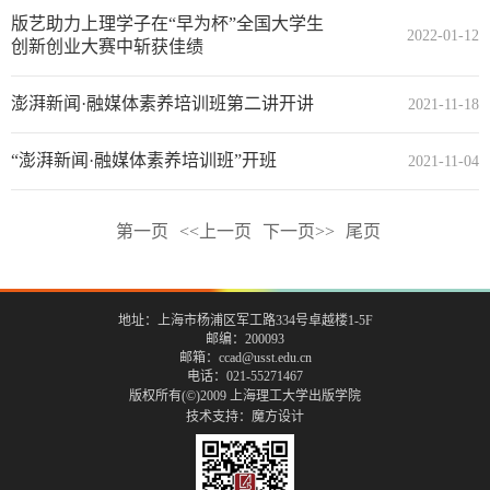
版艺助力上理学子在“早为杯”全国大学生
2022-01-12
创新创业大赛中斩获佳绩
澎湃新闻·融媒体素养培训班第二讲开讲
2021-11-18
“澎湃新闻·融媒体素养培训班”开班
2021-11-04
第一页
<<上一页
下一页>>
尾页
地址：上海市杨浦区军工路334号卓越楼1-5F
邮编：200093
邮箱：ccad@usst.edu.cn
电话：021-55271467
版权所有(©)2009 上海理工大学出版学院
技术支持：
魔方设计