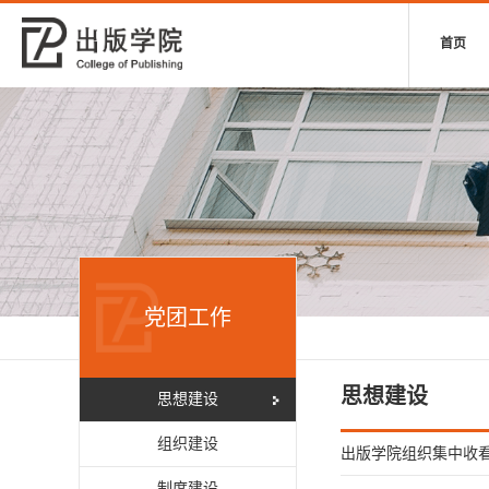
首页
党团工作
思想建设
思想建设
组织建设
出版学院组织集中收看
制度建设