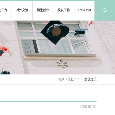
生工作
对外交流
招生就业
校友工作
ENGLISH
首页
党团工作
思想建设
2026-07-02