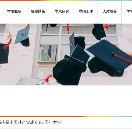
学院概况
师资队伍
学术研究
党团工作
人才培养
学
庆祝中国共产党成立105周年大会