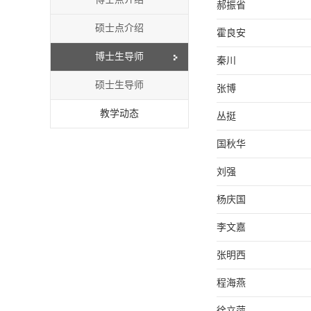
郝振省
硕士点介绍
霍良安
博士生导师
秦川
硕士生导师
张博
教学动态
丛挺
国秋华
刘强
杨庆国
李文嘉
张明西
程海燕
徐立萍