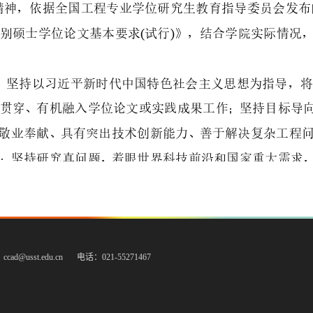
cad@usst.edu.cn
电话：021-55271467