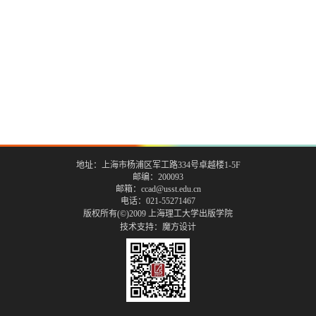
地址：上海市杨浦区军工路334号卓越楼1-5F
邮编：200093
邮箱：ccad@usst.edu.cn
电话：021-55271467
版权所有(©)2009 上海理工大学出版学院
技术支持：
魔方设计