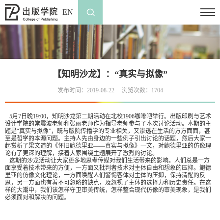
EN
【知明沙龙】：“真实与拟像”
发布时间：2019-08-22
浏览次数：
1704
5月7日晚19:00，知明沙龙第二期活动在北校1906咖啡吧举行。出版印刷与艺术
设计学院的常震波老师和张丽老师作为指导老师参与了本次讨论活动。本期的主
题是“真实与拟像”，既与版院传播学的专业相关，又渗透在生活的方方面面，甚
至是哲学的本源问题。主持人先由身边的一些例子引出讨论的话题，然后大家一
起赏析了梁文道的《怀旧鲍德里亚——真实与拟像》一文，对鲍德里亚的仿像理
论有了更深的理解，接着大家围绕主题展开了激烈的讨论。
这期的沙龙活动让大家更多地思考传媒对我们生活带来的影响。人们总是一方
面享受着技术带来的方便，一方面又批判者技术对主体自由和想象的压抑。鲍德
里亚的仿像文化理论，一方面唤醒人们警惕客体对主体的压抑，保持清醒的反
思，另一方面也有着不可忽略的缺点，及忽视了主体的选择力和历史责任。在这
样的大潮中，我们该怎样守卫审美传统，怎样整合现代仿像的审美现象，是我们
必须面对和解决的问题。