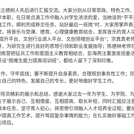
绕立德树人先后进行汇报交流。大家分别从日常思政、特色工作
守本职，在日常点滴工作中融入对学生浓浓的爱，当她谈到“平平
础工作，顺利完成移交任务，站好最后一班岗”时，大家用掌声表
室，将音乐与党课、德育、心理健康教育结合，发挥音乐的育人
力提升平台、文创行业进入平台、文创领域创业平台”；宗真真老
开，为研究生进行良好的思想引领和职业发展指导；陈德林老师在
”训练营把征兵工作和爱国主义教育相结合、彭海燕注重激发班委
设“困难生能力提高培训班”，都给人留下了深刻印象。
工作，守牢底线；要不断提升自身素质，合理规划事务性工作；
立自己的特色，发展自己的专长，更好地做好学生工作。
辅导员精彩的展示和总结，感谢大家过去一年为学生、为学院、
在于展示自己、互相借鉴、互相提高、取长补短，同时汇报应注
根本任务，坚守育人初心，将思想引领融入人才培养全过程；要
中提高工作艺术，提升驾驭复杂事情的能力；在扎实做好基础工
和项目。