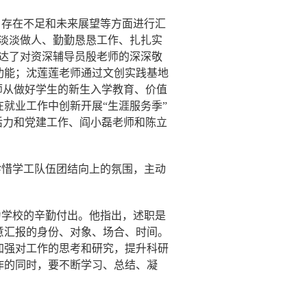
、存在不足和未来展望等方面进行汇
淡淡做人、勤勤恳恳工作、扎扎实
达了对资深辅导员殷老师的深深敬
功能；沈莲莲老师通过文创实践基地
师从做好学生的新生入学教育、价值
就业工作中创新开展“生涯服务季”
活力和党建工作、阎小磊老师和陈立
珍惜学工队伍团结向上的氛围，主动
为学校的辛勤付出。他指出，述职是
意汇报的身份、对象、场合、时间。
加强对工作的思考和研究，提升科研
作的同时，要不断学习、总结、凝