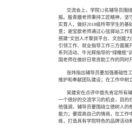
交流会上，学院
12
名辅导员围
报。殷青娥老师秉持工匠精神，坚
实育人，做好
2018
级所带学生的基
意；谢宝歆老师通过心弦驿站工作
搭建“文创人才聚拢平台、文创能
引领工作、就业指导工作三方面展
系列活动、牛光辉指导的“绿橄榄
国老师在做好日常资助工作的同时开
张炜指出辅导员要加强基础性
维护和奉献团队建设；在工作中树
吴建安在点评中首先肯定所有
一个很好的交流学习的机会，目的
他强调，辅导员要围绕立德树人的
能力；要提高自己的情商，在工作
练，打造具有学院特色的品牌活动