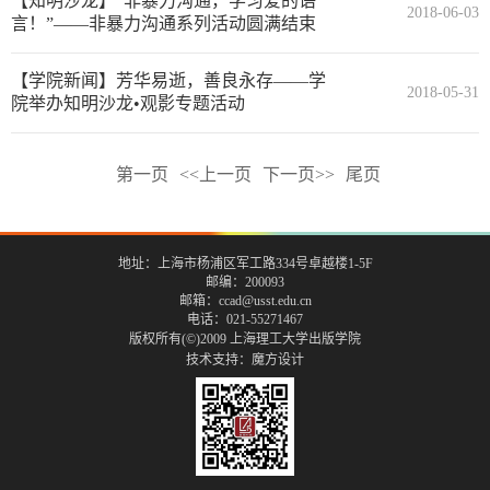
【知明沙龙】“非暴力沟通，学习爱的语
2018-06-03
言！”——非暴力沟通系列活动圆满结束
【学院新闻】芳华易逝，善良永存——学
2018-05-31
院举办知明沙龙•观影专题活动
第一页
<<上一页
下一页>>
尾页
地址：上海市杨浦区军工路334号卓越楼1-5F
邮编：200093
邮箱：ccad@usst.edu.cn
电话：021-55271467
版权所有(©)2009 上海理工大学出版学院
技术支持：
魔方设计