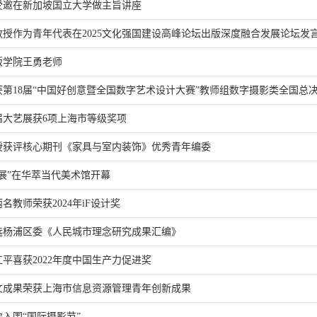
受邀在新加坡国立大学做主旨讲座
授作为青年代表在2025文化强国建设高峰论坛出版深度融合发展论坛发
版学院王勇老师
第18届“中国好创意暨全国数字艺术设计大赛”教师组数字摄影类全国总决赛
届大艺展获6项上海市等级奖项
授获评核心期刊《家具与室内装饰》优秀青年编委
展”在华萃当代美术馆开幕
教师荣获2024年iF设计奖
选杨浦区委《人民城市理念研究成果汇编》
平喜获2022年度中国生产力促进奖
文成果荣获上海市信息资源管理青年创新成果
入围“国际摄影节”