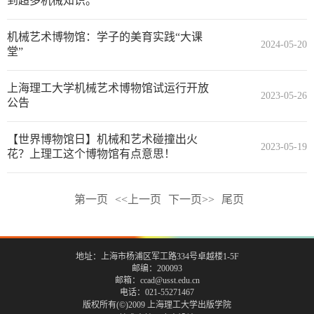
到超多机械知识。
机械艺术博物馆：学子的美育实践“大课
2024-05-20
堂”
上海理工大学机械艺术博物馆试运行开放
2023-05-26
公告
【世界博物馆日】机械和艺术碰撞出火
2023-05-19
花？上理工这个博物馆有点意思！
第一页
<<上一页
下一页>>
尾页
地址：上海市杨浦区军工路334号卓越楼1-5F
邮编：200093
邮箱：ccad@usst.edu.cn
电话：021-55271467
版权所有(©)2009 上海理工大学出版学院