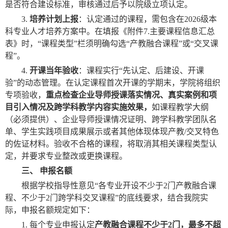
是否符合建设标准，审核通过后予以院级立项认定。
3.
培养计划上报
：认定通过的课程，需包含在
2026
级本
科专业人才培养方案中。在填报《附件
7.
主要课程信息汇总
表》时，
“
课程类型
”
栏须明确勾选
“
产教融合课程
”
或
“
交叉课
程
”
。
4.
开课当年验收
：课程实行
“
先认定、后建设、开课
验
”
的动态管理。在认定课程首次开课的学期末，学院将组织
专项验收，
重点检查企业导师授课落实情况、真实案例和项
目引入情况及跨学科教学内容实施效果，
如课程教学大纲
（必须提供）、企业导师授课情况证明、跨学科教学团队名
单、学生实践项目成果展示或者其他体现体现产教
/
交叉特色
的佐证材料。验收不合格的课程，将取消其相关课程类型认
定，并要求专业整改或更换课程。
三、 申报名额
根据学校指导性意见
“
各专业开设不少于
2
门产教融合课
程、不少于
2
门跨学科交叉课程
”
的底线要求，结合我院实
际，申报名额规定如下：
1.
每个专业申报认定
产教融合课程不少于
2
门，最多不超