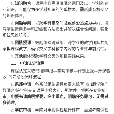
1.
知识融合
：课程内容需深度融合两门及以上学科的专
业知识，不能仅为多学科知识的简单拼凑，需形成有机交叉
的知识体系。
2.
问题导向
：以跨学科复杂问题或前沿热点为导向，引
导学生运用多学科思维和方法提出并解决综合性问题，强化
系统思维培养。
3.
团队授课
：鼓励组建跨系部、跨学科的教学团队共同
承担课程教学，确保交叉学科教学内容的专业性与前沿性。
4.
其他能体现跨学科交叉的项目实践成果。
二、 申请认定流程
课程认定采取
“
系部申报
—
学院审核
—
计划上报
—
开课验
收
”
的四阶段闭环流程：
1.
系部申请
：各系部组织课程负责人填写《出版学院产
教融合
/
跨学科交叉课程申报表》，见附件，报所在专业初
审。
申报书请简明扼要，突出重点，明确任务即可，无需过
多论述
。
2.
学院审核
：学院对申报课程进行评审，重点考察课程