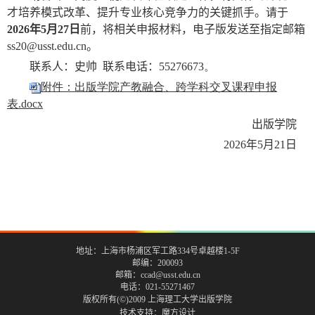
才培养模式改革、提升专业核心竞争力的关键抓手。请于
2026
年
5
月
27
日
前，将相关申报材料，电子版发送至指定邮箱
ss20@usst.edu.cn
。
联系人：史帅
联系电话：
55276673。
附件：出版学院产教融合、跨学科交叉课程申报
表.docx
出版学院
2026
年
5
月
21
日
地址：上海市杨浦区军工路334号卓越楼1-5F
邮编：200093
邮箱：ccad@usst.edu.cn
电话：021-55271467
版权所有(©)2009 上海理工大学出版学院
技术支持：
魔方设计