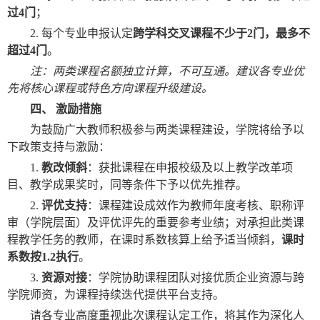
过
4
门
；
2.
每个专业申报认定
跨学科交叉课程不少于
2
门，最多不
超过
4
门
。
注：两类课程名额独立计算，不可互通。建议各专业优
先将核心课程或特色方向课程升级建设。
四、 激励措施
为鼓励广大教师积极参与两类课程建设，学院将给予以
下政策支持与激励：
1.
教改倾斜
：获批课程在申报校级及以上教学改革项
目、教学成果奖时，同等条件下予以优先推荐。
2.
评优支持
：课程建设成效作为教师年度考核、职称评
审（学院层面）及评优评先的重要参考业绩；对承担此类课
程教学任务的教师，在课时系数核算上给予适当倾斜，
课时
系数按
1.2
执行
。
3.
资源对接
：学院协助课程团队对接优质企业资源与跨
学院师资，为课程持续迭代提供平台支持。
请各专业高度重视此次课程认定工作，将其作为深化人