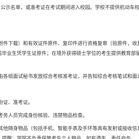
生公示名单，或准考证在考试期间进入校园。学校不提供机动车
附件下载）和有效证件原件、复印件进行资格复审（验原件，收
届毕业生凭学生证原件；在境外获得硕士学位的考生提供教育部
由各组面试秘书发放综合考核准考证，并告知综合考核笔试和面
份证、准考证。
考务人员完成身份核验、违禁物品检查。
其他随身物品（包括手机、智能手表及手环等具有发射或接收信
。提醒：学院不负责保管考生个人物品，如有遗失，责任自负。