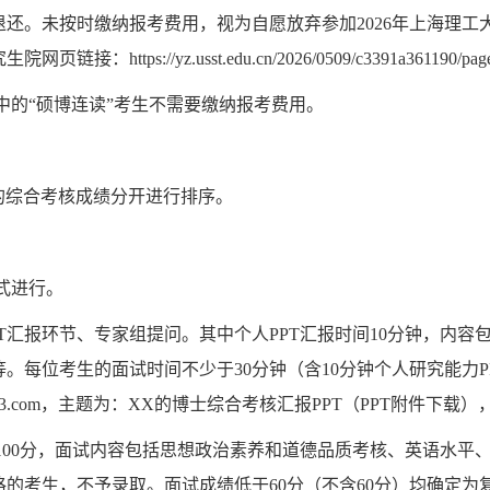
还。未按时缴纳报考费用，视为自愿放弃参加2026年上海理工
ps://yz.usst.edu.cn/2026/0509/c3391a361190/page
中的“硕博连读”考生不需要缴纳报考费用。
读的综合考核成绩分开进行排序。
式进行。
T汇报环节、专家组提问。其中个人PPT汇报时间10分钟，内容
。每位考生的面试时间不少于30分钟（含10分钟个人研究能力PP
s@163.com，主题为：XX的博士综合考核汇报PPT（PPT附件
100分，面试内容包括思想政治素养和道德品质考核、英语水平
的考生，不予录取。面试成绩低于60分（不含60分）均确定为