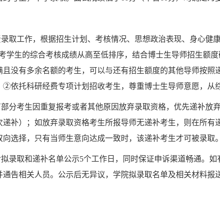
责录取工作，根据招生计划、考核情况、思想政治表现、身心健康
报考学生的综合考核成绩从高至低排序，结合博士生导师招生额度
满且没有多余名额的考生，可以与还有招生额度的其他导师按照
。②依托科研经费专项计划招收考生，尊重博士生导师意愿，从
有部分考生因重复报考或者其他原因放弃录取资格，优先递补放
次递补）；如放弃录取资格考生所报导师无递补考生，则在所有
双向选择，只有当师生意向达成一致时，该递补考生才可被录取
对拟录取和递补名单公示5个工作日，同时保证申诉渠道畅通。如
并通告相关人员。公示后无异议，学院拟录取名单及相关材料报