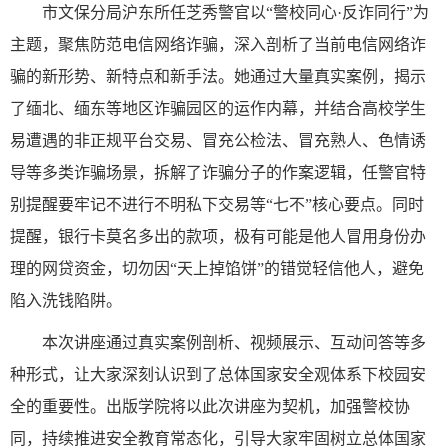
市文保分局沪东所任芝秀警官以“警校同心·反诈同行”为
主题，聚焦防范电信网络诈骗，深入剖析了当前电信网络诈
骗的新形势、新特点和新手法。她通过大量真实案例，揭示
了缅北、缅东等地区诈骗园区的运作内幕，并结合高校学生
易遭遇的非正规平台交易、冒充公检法、冒充熟人、色情诱
导等多类诈骗场景，拆解了诈骗分子的作案逻辑，任警官特
别提醒要牢记不进行不明私下交易等“七不”核心要点。同时
提醒，银行卡莫名多出的款项，极有可能是他人冒用身份办
理的网贷资金，切勿因“天上掉馅饼”的错觉轻信他人，避免
陷入洗钱陷阱。
本次讲座通过真实案例剖析、视频展示、互动问答等多
种形式，让大家深刻认识到了总体国家安全观体系下校园安
全的重要性。出版学院将以此次讲座为契机，加强警校协
同，持续推进安全教育常态化，引导大家牢固树立总体国家