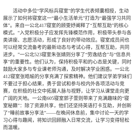
活动中多位“学风标兵寝室”的学生代表倾囊相授，生动
展示了如何将寝室这一“最小生活单元”打造为“最强学习共同
体”。来自一公北417寝室的顾雯妤阐释了“互帮互助”的核心
模式。“入党积极分子应发挥先锋模范作用，积极带头参与各
类讲座、志愿活动，形成了良好的带动效应。寝室成员间也
可以经常交流备考的最新动态与考试心得，互帮互助，共同
进步。”一公北523寝室朱张婧则分享了“劳逸结合”与“信息共
享”的重要性。他们认为，保持积极平和的心态是关键，同时
鼓励大家多与专业课老师沟通，及时解决学业困惑。一公北
412寝室张皓瑜的分享充满了探索精神。他们建议学弟学妹们
不要过于担心结果，勇于尝试和参与校内外各项活动与竞
赛，在积极的社交中拓展人脉与视野，让学习从课堂走向更
广阔的天地。一公南605寝室郭子萱则带来了充满趣味的“寝
室秘籍”：除了资源共享，他们还坚持英语打卡互助，并创新
了“睡前故事分享法”——在晚间休息前，集中讨论一天的学
习心得与趣闻，将知识回顾融入日常交流，让学习变得轻松
而温暖。