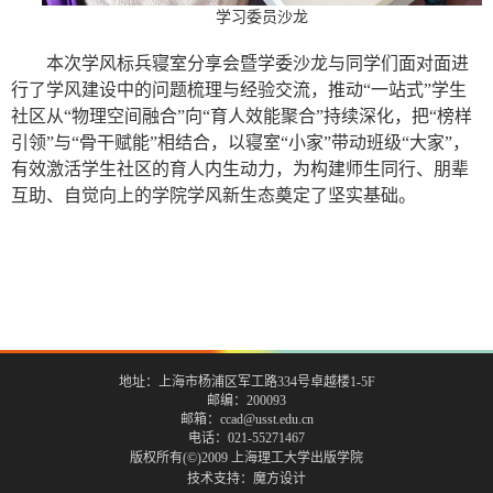
学习委员沙龙
本次学风标兵寝室分享会暨学委沙龙与同学们面对面进
行了学风建设中的问题梳理与经验交流，推动“一站式”学生
社区从“物理空间融合”向“育人效能聚合”持续深化，把“榜样
引领”与“骨干赋能”相结合，以寝室“小家”带动班级“大家”，
有效激活学生社区的育人内生动力，为构建师生同行、朋辈
互助、自觉向上的学院学风新生态奠定了坚实基础。
地址：上海市杨浦区军工路334号卓越楼1-5F
邮编：200093
邮箱：ccad@usst.edu.cn
电话：021-55271467
版权所有(©)2009 上海理工大学出版学院
技术支持：
魔方设计