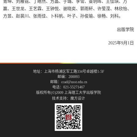
青坤、刘雁铭、丁皓然、方晶、于璐、李雪、查玥晖、王佳琪、万
赢、王世龙、王艺霖、王钟悦、谢晓奕、郭雨轩、许莹滢、林欣怡、
方昱、赵裴川、张雨佳、卜科帆、叶子、孙俊瑜、徐畅、刘科。
出版学院
2025年9月1日
地址：上海市杨浦区军工路334号卓越楼1-5F
邮编：200093
邮箱：ccad@usst.edu.cn
电话：021-55271467
版权所有(©)2009 上海理工大学出版学院
技术支持：
魔方设计