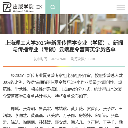
EN
上海理工大学2025年新闻传播学专业（学硕）、新闻
与传播专业（专硕）云端夏令营菁英学员名单
发布时间：2025-09-01
浏览次数：
1978
经2025年新传专业夏令营专家组老师组织评审，按照参营总人数
30%的比例，依据“前期资料+夏令营互动+小作业质量(含原创性、规
范性、学术性、相关性)”等标准，以加权均分方式，统计得出本次夏
令营菁英学员名单共计46人，特将名单公布如下：
周瑶、张森朝、鲁真宏、林靖晗、黄尹薇、贺首页、张子煜、王
涵颖、李陶然、黄晶晶、赵美雅、万子郡、房婉婷、宋昕诺、张卓
雅、陈洁、陶丽丽、孙婧媛、邵安然、闫艺凡、李可彬、王子千、魏