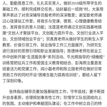
人、勤勤恳恳工作、扎扎实实育人，做好
2018
级所带学生的
基础工作，顺利完成移交任务，站好最后一班岗”时，大家用
掌声表达了对资深辅导员殷老师的深深敬意；谢宝歆老师通
过心弦驿站工作室，将音乐与党课、德育、心理健康教育结
合，发挥音乐的育人功能；沈莲莲老师通过文创实践基地搭
建“文创人才聚拢平台、文创能力提升平台、文创行业进入平
台、文创领域创业平台”；宗真真老师从做好学生的新生入学
教育、价值引领工作、就业指导工作三方面展开，为研究生
进行良好的思想引领和职业发展指导；陈德林老师在就业工
作中创新开展“生涯服务季”系列活动、牛光辉指导的“绿橄榄”
训练营把征兵工作和爱国主义教育相结合、彭海燕注重激发
班委活力和党建工作、阎小磊老师和陈立国老师在做好日常
资助工作的同时开设“困难生能力提高培训班”，都给人留下
了深刻印象。
张炜指出辅导员要加强基础性工作，守牢底线；要不断提
升自身素质，合理规划事务性工作；珍惜学工队伍团结向上
的氛围，主动维护和奉献团队建设；在工作中树立自己的特