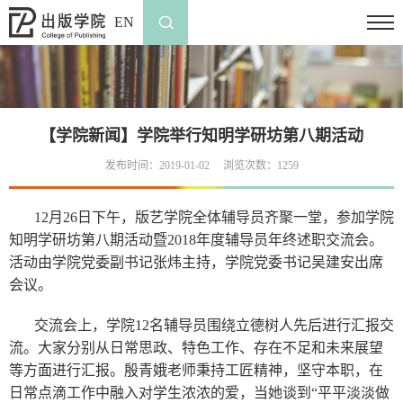
EN
【学院新闻】学院举行知明学研坊第八期活动
发布时间：2019-01-02
浏览次数：
1259
12
月
26
日下午，版艺学院全体辅导员齐聚一堂，参加学院
知明学研坊第八期活动暨
2018
年度辅导员年终述职交流会。
活动由学院党委副书记张炜主持，学院党委书记吴建安出席
会议。
交流会上，学院
12
名辅导员围绕立德树人先后进行汇报交
流。大家分别从日常思政、特色工作、存在不足和未来展望
等方面进行汇报。殷青娥老师秉持工匠精神，坚守本职，在
日常点滴工作中融入对学生浓浓的爱，当她谈到“平平淡淡做