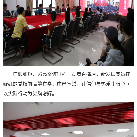
信仰如炬，照亮奋进征程。观看直播后，新发展党员在
鲜红的党旗前高擎右拳、庄严宣誓，让信仰与热爱扎根心底
以实际行动为党旗增辉。